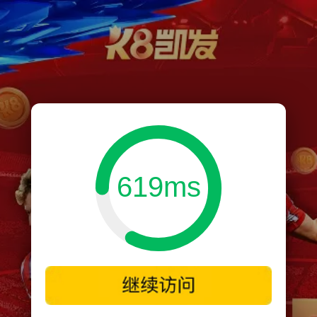
619ms